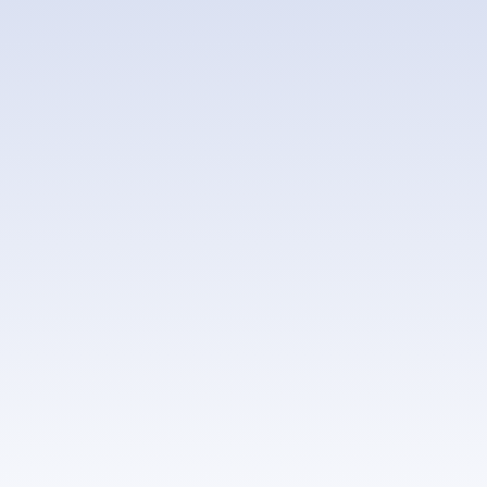
=
ENVIAR MENSAGEM
2 + 1
Conheça nossos canais de
atendimento:
Nossos telefones
41 3376-2001 | 3557-7404
Nosso endereço
Av. Iraí, 1169
Pinhais – PR
Nossas redes sociais: