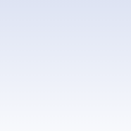
Conheça nossos canais de
atendimento:
Nossos telefones
41 3376-2001 | 3557-7404
Nosso endereço
Av. Iraí, 1169
Pinhais – PR
Nossas redes sociais: