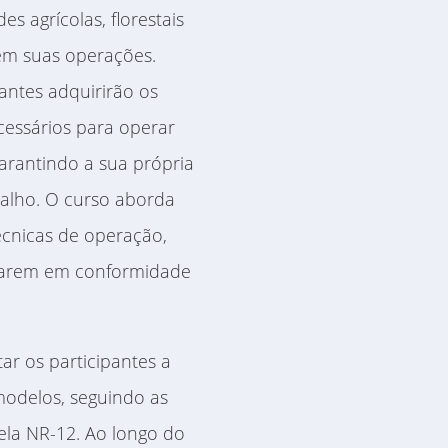
s agrícolas, florestais
s em suas operações.
pantes adquirirão os
cessários para operar
garantindo a sua própria
balho. O curso aborda
técnicas de operação,
tuarem em conformidade
tar os participantes a
 modelos, seguindo as
ela NR-12. Ao longo do