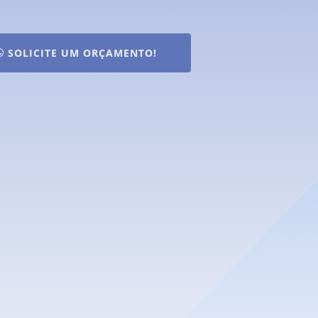
SOLICITE UM ORÇAMENTO!
onheça nossos canais
e atendimento:
Nossos telefones
41 3376-2001 | 3557-7404
Nosso endereço
Av. Iraí, 1169