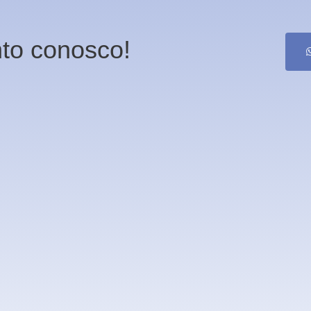
to conosco!
C
d